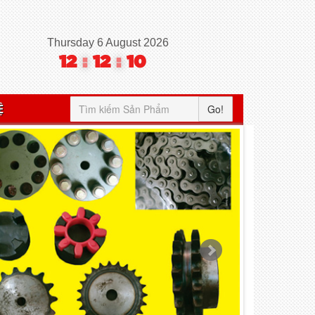
Thursday 6 August 2026
12
:
12
:
11
Ệ
Go!