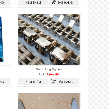
ÀNG
XEM THÊM
ĐẶT HÀNG
Xích Công Nghiệp
Giá :
Liên Hệ
ÀNG
XEM THÊM
ĐẶT HÀNG