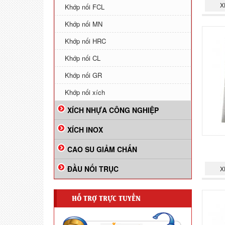
X
Khớp nối FCL
Khớp nối MN
Khớp nối HRC
Khớp nối CL
Khớp nối GR
Khớp nối xích
XÍCH NHỰA CÔNG NGHIỆP
XÍCH INOX
CAO SU GIẢM CHẤN
ĐẦU NỐI TRỤC
X
HỖ TRỢ TRỰC TUYẾN