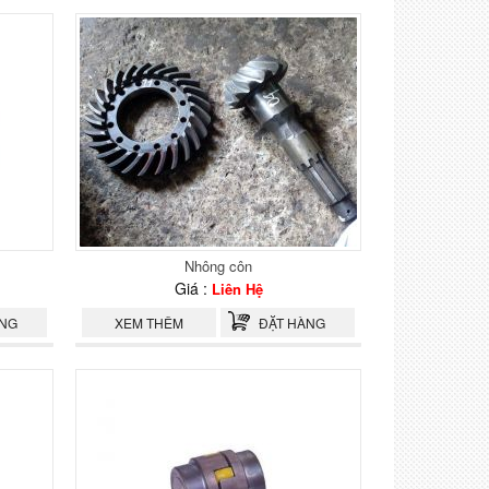
Nhông côn
Giá :
Liên Hệ
ÀNG
XEM THÊM
ĐẶT HÀNG