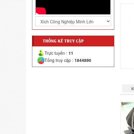
THỐNG KÊ TRUY CẬP
Trực tuyến :
11
Tổng truy cập :
1844890
X