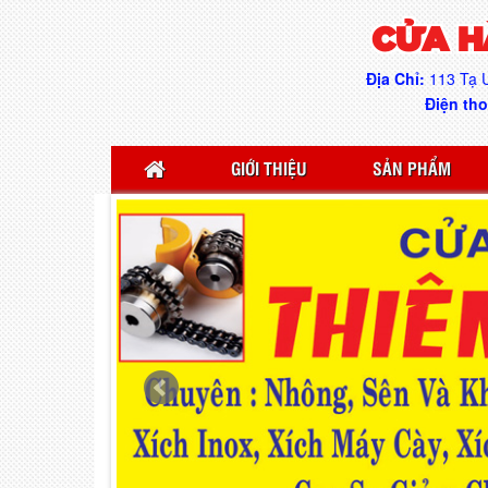
CỬA H
Địa Chỉ:
113 Tạ U
Điện tho
GIỚI THIỆU
SẢN PHẨM