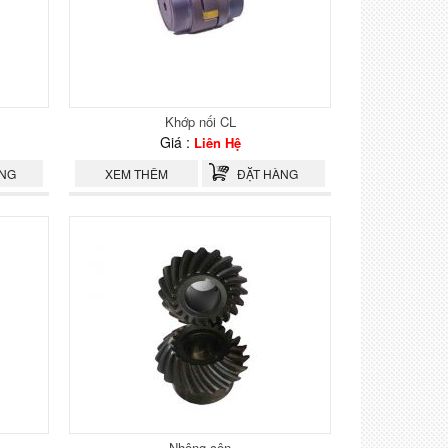
Khớp nối CL
Giá :
Liên Hệ
ÀNG
XEM THÊM
ĐẶT HÀNG
Nhông côn