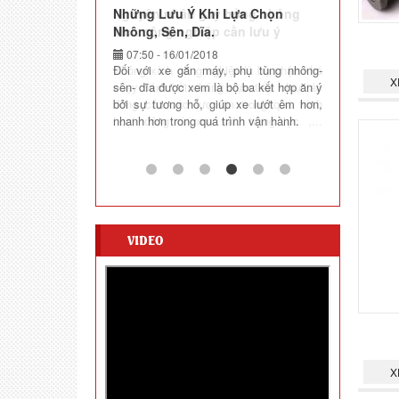
Nguyên nhân gây hỏng nhông
xích công nghiệp cần lưu ý
01:19 - 04/01/2018
Nhông xích công nghiệp là bộ phận khá
X
nhạy cảm bởi chúng trực tiếp chịu tác
động của các lực lớn trong quá trình
hoạt động từ ma sat, trọng lực ,...
nhưng sau đây chúng tôi xin đưa ra
những nguyên nhân chính khiến nhông
bị hỏng và xích bị nhão đứt.
VIDEO
X