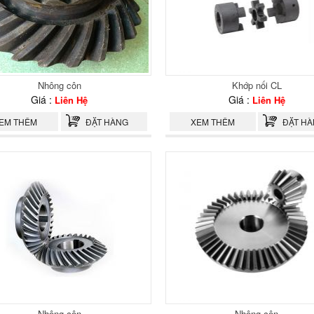
Nhông côn
Khớp nối CL
Giá :
Giá :
Liên Hệ
Liên Hệ
EM THÊM
ĐẶT HÀNG
XEM THÊM
ĐẶT H
Nhông côn
Nhông côn