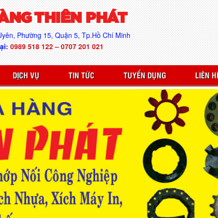
ÀNG THIÊN PHÁT
yên, Phường 15, Quận 5, Tp.Hồ Chí Minh
ại:
0989 518 122 – 0707 201 021
DỊCH VỤ
TIN TỨC
TUYỂN DỤNG
LIÊN H