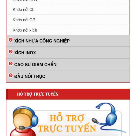
Khớp nối CL
Khớp nối GR
Khớp nối xích
XÍCH NHỰA CÔNG NGHIỆP
XÍCH INOX
CAO SU GIẢM CHẤN
ĐẦU NỐI TRỤC
HỖ TRỢ TRỰC TUYẾN